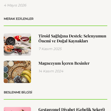
4 Mayıs 2026
MERAK EDILENLER
Tiroid Sağlığına Destek: Selenyumun
Önemi ve Doğal Kaynakları
7 Kasım 2025
Magnezyum İçeren Besinler
14 Kasım 2024
BESLENME BILGISI
Gestasyonel Diyabet (Gebelik Şekeri)