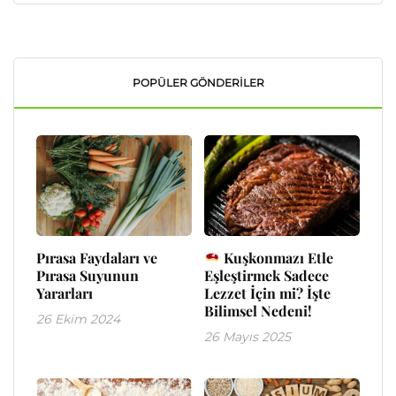
POPÜLER GÖNDERILER
Pırasa Faydaları ve
Kuşkonmazı Etle
Pırasa Suyunun
Eşleştirmek Sadece
Yararları
Lezzet İçin mi? İşte
Bilimsel Nedeni!
26 Ekim 2024
26 Mayıs 2025