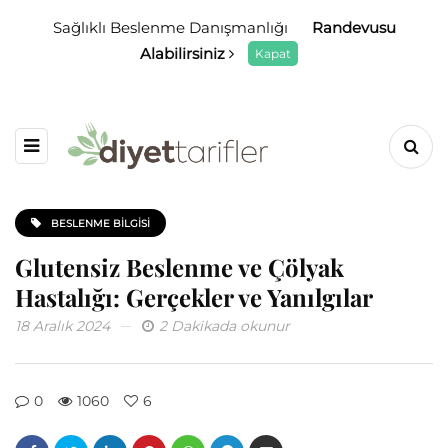
Sağlıklı Beslenme Danışmanlığı
Randevusu
Alabilirsiniz
Kapat
BESLENME BILGISI
Glutensiz Beslenme ve Çölyak
Hastalığı: Gerçekler ve Yanılgılar
18 Aralık 2024
2 Dakikada okunur
0
1060
6