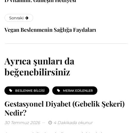
Sonraki
Vegan Beslenmenin Sağlığa Faydaları
Ayrıca şunları da
beğenebilirsiniz
BESLENME BILGISI
MERAK EDILENLER
Gestasyonel Diyabet (Gebelik Şekeri)
Nedir?
30 Temmuz 2026
4 Dakikada okunur