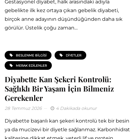
Gestasyonel diyabet, halk arasındaki adıyla
gebelikte ilk kez ortaya çıkan gebelik diyabeti,
birçok anne adayının düşündüğünden daha sık
görülür. Üstelik çoğu zaman…
BESLENME BILGISI
DIYETLER
MERAK EDILENLER
Diyabette Kan Şekeri Kontrolü:
Sağlıklı Bir Yaşam İçin Bilmeniz
Gerekenler
28 Temmuz 2026
4 Dakikada okunur
Diyabette başarılı kan şekeri kontrolü tek bir besin
ya da mucizevi bir diyetle sağlanmaz. Karbonhidrat
kalitesine dikkat etmek, yeterli lif ve protein