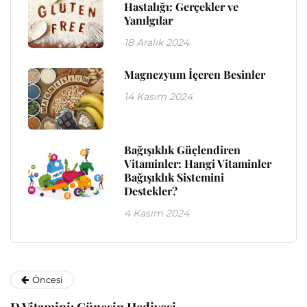
Hastalığı: Gerçekler ve
Yanılgılar
18 Aralık 2024
Magnezyum İçeren Besinler
14 Kasım 2024
Bağışıklık Güçlendiren
Vitaminler: Hangi Vitaminler
Bağışıklık Sistemini
Destekler?
4 Kasım 2024
Öncesi
D Vitamini: Güneşin Hediyesi