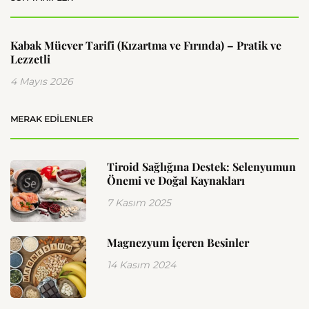
Kabak Mücver Tarifi (Kızartma ve Fırında) – Pratik ve
Lezzetli
4 Mayıs 2026
MERAK EDILENLER
Tiroid Sağlığına Destek: Selenyumun
Önemi ve Doğal Kaynakları
7 Kasım 2025
Magnezyum İçeren Besinler
14 Kasım 2024