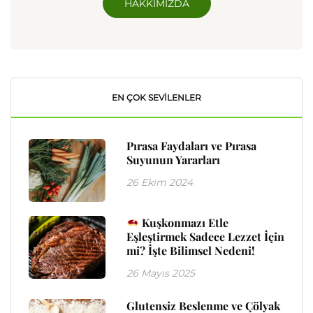
HAKKIMIZDA
EN ÇOK SEVILENLER
Pırasa Faydaları ve Pırasa
Suyunun Yararları
26 Ekim 2024
Kuşkonmazı Etle
Eşleştirmek Sadece Lezzet İçin
mi? İşte Bilimsel Nedeni!
26 Mayıs 2025
Glutensiz Beslenme ve Çölyak