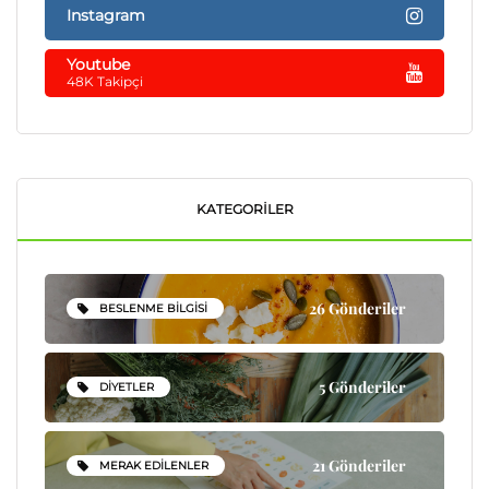
Instagram
Youtube
48K Takipçi
KATEGORILER
26 Gönderiler
BESLENME BILGISI
5 Gönderiler
DIYETLER
21 Gönderiler
MERAK EDILENLER