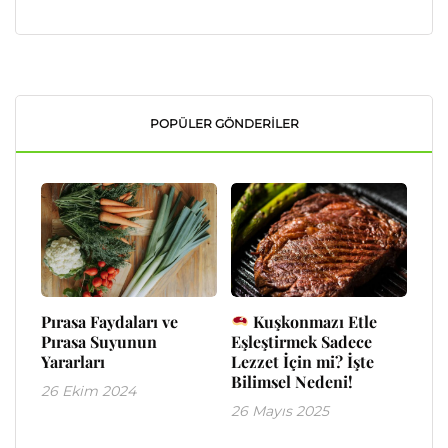
POPÜLER GÖNDERILER
Pırasa Faydaları ve
Kuşkonmazı Etle
Pırasa Suyunun
Eşleştirmek Sadece
Yararları
Lezzet İçin mi? İşte
Bilimsel Nedeni!
26 Ekim 2024
26 Mayıs 2025