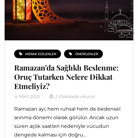
MERAK EDILENLER
ÖNERILENLER
Ramazan’da Sağlıklı Beslenme:
Oruç Tutarken Nelere Dikkat
Etmeliyiz?
4 Mart 2025
2 Dakikada okunur
Ramazan ayı, hem ruhsal hem de bedensel
arınma dönemi olarak görülür. Ancak uzun
süren açlık saatleri nedeniyle vücudun
dengede kalması için doğru…