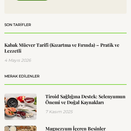
SON TARIFLER
Kabak Mücver Tarifi (Kızartma ve Fırında) – Pratik ve
Lezzetli
4 Mayıs 2026
MERAK EDILENLER
Tiroid Sağlığına Destek: Selenyumun
Önemi ve Doğal Kaynakları
7 Kasım 2025
Magnezyum İçeren Besinler