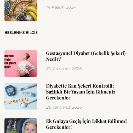
14 Kasım 2024
BESLENME BILGISI
Gestasyonel Diyabet (Gebelik Şekeri)
Nedir?
30 Temmuz 2026
Diyabette Kan Şekeri Kontrolü:
Sağlıklı Bir Yaşam İçin Bilmeniz
Gerekenler
28 Temmuz 2026
Ek Gıdaya Geçiş İçin Dikkat Edilmesi
Gerekenler!