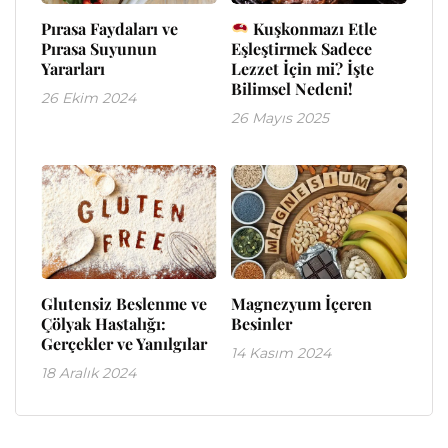
Pırasa Faydaları ve
Kuşkonmazı Etle
Pırasa Suyunun
Eşleştirmek Sadece
Yararları
Lezzet İçin mi? İşte
Bilimsel Nedeni!
26 Ekim 2024
26 Mayıs 2025
Glutensiz Beslenme ve
Magnezyum İçeren
Çölyak Hastalığı:
Besinler
Gerçekler ve Yanılgılar
14 Kasım 2024
18 Aralık 2024