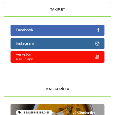
TAKIP ET
Facebook
Instagram
Youtube
48K Takipçi
KATEGORILER
26 Gönderiler
BESLENME BILGISI