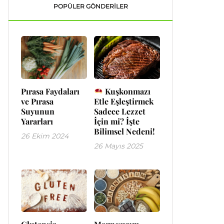
POPÜLER GÖNDERILER
Pırasa Faydaları
Kuşkonmazı
ve Pırasa
Etle Eşleştirmek
Suyunun
Sadece Lezzet
Yararları
İçin mi? İşte
Bilimsel Nedeni!
26 Ekim 2024
26 Mayıs 2025