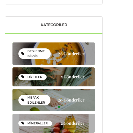
KATEGORILER
BESLENME
26 Gönderiler
BILGISI
5 Gönderiler
DIYETLER
MERAK
20 Gönderiler
EDILENLER
2 Gönderiler
MINERALLER