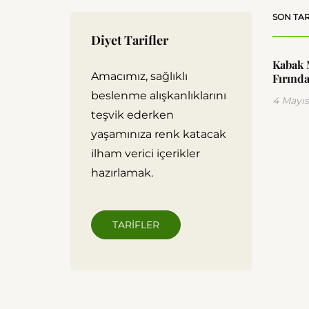
SON TAR
Diyet Tarifler
Kabak 
Amacımız, sağlıklı
Fırında
beslenme alışkanlıklarını
4 Mayıs
teşvik ederken
yaşamınıza renk katacak
ilham verici içerikler
hazırlamak.
TARIFLER