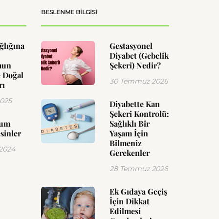
BESLENME BILGISI
ğlığına
Gestasyonel
Diyabet (Gebelik
mun
Şekeri) Nedir?
 Doğal
30 Temmuz 2026
rı
2025
Diyabette Kan
Şekeri Kontrolü:
yum
Sağlıklı Bir
sinler
Yaşam İçin
Bilmeniz
 2024
Gerekenler
28 Temmuz 2026
Ek Gıdaya Geçiş
İçin Dikkat
Edilmesi