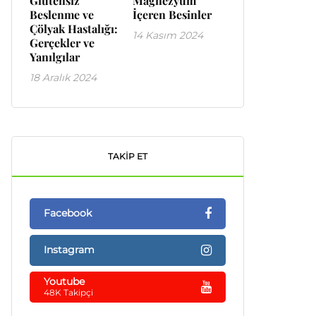
Glutensiz
Magnezyum
Beslenme ve
İçeren Besinler
Çölyak Hastalığı:
14 Kasım 2024
Gerçekler ve
Yanılgılar
18 Aralık 2024
TAKIP ET
Facebook
Instagram
Youtube
48K Takipçi