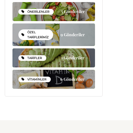
5 Gönderiler
ÖNERILENLER
ÖZEL
9 Gönderiler
TARIFLERIMIZ
1 Gönderiler
TARIFLER
6 Gönderiler
VITAMINLER