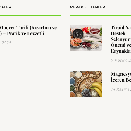
IFLER
MERAK EDILENLER
Mücver Tarifi (Kızartma ve
Tiroid Sa
) – Pratik ve Lezzetli
Destek:
Selenyu
 2026
Önemi ve
Kaynakla
7 Kasım 
Magnez
İçeren Be
14 Kasım