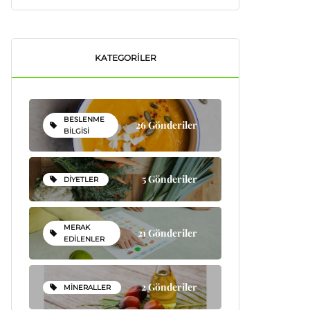
KATEGORILER
BESLENME
26 Gönderiler
BILGISI
5 Gönderiler
DIYETLER
MERAK
21 Gönderiler
EDILENLER
2 Gönderiler
MINERALLER