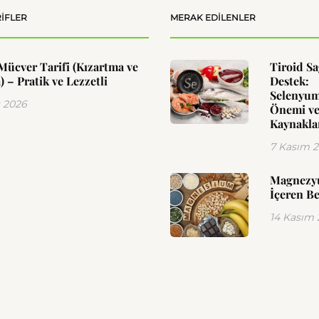
IFLER
MERAK EDILENLER
Mücver Tarifi (Kızartma ve
Tiroid Sa
) – Pratik ve Lezzetli
Destek:
Selenyu
 2026
Önemi ve
Kaynakla
7 Kasım 
Magnez
İçeren Be
14 Kasım