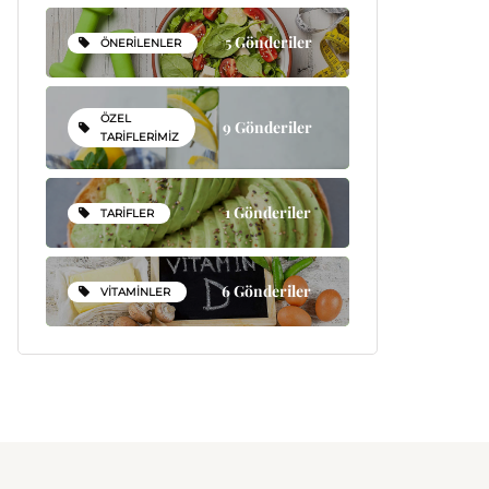
5 Gönderiler
ÖNERILENLER
ÖZEL
9 Gönderiler
TARIFLERIMIZ
1 Gönderiler
TARIFLER
6 Gönderiler
VITAMINLER