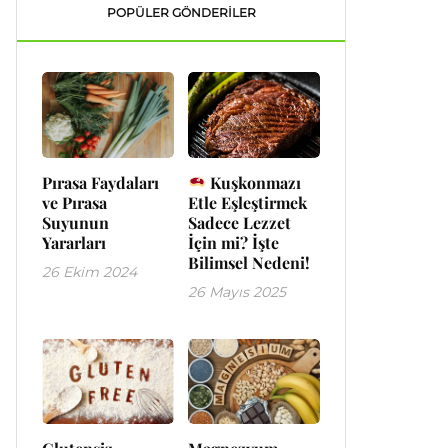
POPÜLER GÖNDERILER
Pırasa Faydaları
Kuşkonmazı
ve Pırasa
Etle Eşleştirmek
Suyunun
Sadece Lezzet
Yararları
İçin mi? İşte
Bilimsel Nedeni!
26 Ekim 2024
26 Mayıs 2025