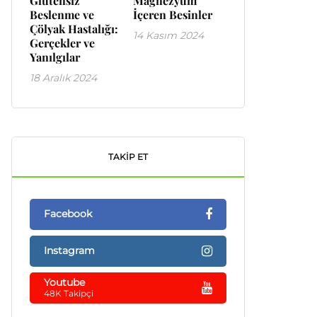
Glutensiz
Magnezyum
Beslenme ve
İçeren Besinler
Çölyak Hastalığı:
14 Kasım 2024
Gerçekler ve
Yanılgılar
18 Aralık 2024
TAKIP ET
Facebook
Instagram
Youtube
48K Takipçi