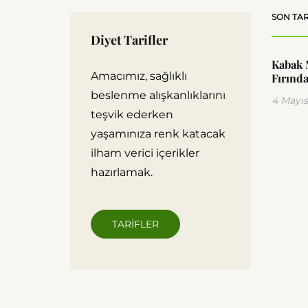
SON TAR
Diyet Tarifler
Kabak 
Amacımız, sağlıklı
Fırında
beslenme alışkanlıklarını
4 Mayıs
teşvik ederken
yaşamınıza renk katacak
ilham verici içerikler
hazırlamak.
TARIFLER