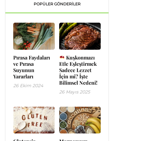
POPÜLER GÖNDERILER
Pırasa Faydaları
Kuşkonmazı
ve Pırasa
Etle Eşleştirmek
Suyunun
Sadece Lezzet
Yararları
İçin mi? İşte
Bilimsel Nedeni!
26 Ekim 2024
26 Mayıs 2025