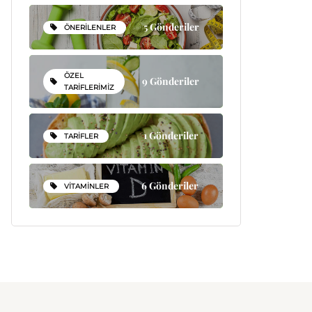
5 Gönderiler
ÖNERILENLER
ÖZEL
9 Gönderiler
TARIFLERIMIZ
1 Gönderiler
TARIFLER
6 Gönderiler
VITAMINLER