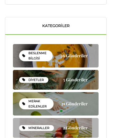
KATEGORILER
BESLENME
26 Gönderiler
BILGISI
5 Gönderiler
DIYETLER
MERAK
21 Gönderiler
EDILENLER
2 Gönderiler
MINERALLER