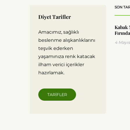
SON TAR
Diyet Tarifler
Kabak 
Amacımız, sağlıklı
Fırında
beslenme alışkanlıklarını
4 Mayıs
teşvik ederken
yaşamınıza renk katacak
ilham verici içerikler
hazırlamak.
TARIFLER