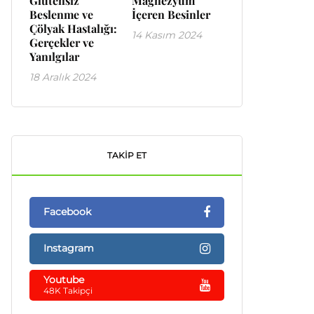
Glutensiz
Magnezyum
Beslenme ve
İçeren Besinler
Çölyak Hastalığı:
14 Kasım 2024
Gerçekler ve
Yanılgılar
18 Aralık 2024
TAKIP ET
Facebook
Instagram
Youtube
48K Takipçi