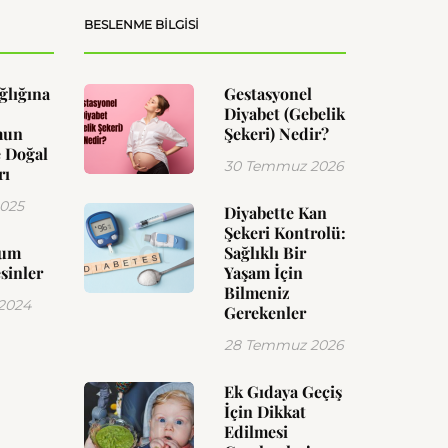
BESLENME BILGISI
ğlığına
Gestasyonel
Diyabet (Gebelik
mun
Şekeri) Nedir?
 Doğal
30 Temmuz 2026
rı
2025
Diyabette Kan
Şekeri Kontrolü:
yum
Sağlıklı Bir
sinler
Yaşam İçin
Bilmeniz
 2024
Gerekenler
28 Temmuz 2026
Ek Gıdaya Geçiş
İçin Dikkat
Edilmesi