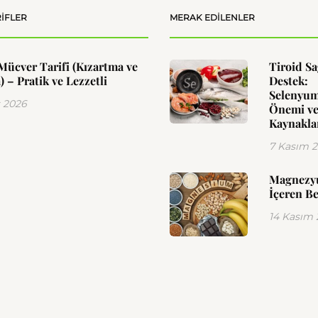
IFLER
MERAK EDILENLER
Mücver Tarifi (Kızartma ve
Tiroid Sa
) – Pratik ve Lezzetli
Destek:
Selenyu
 2026
Önemi ve
Kaynakla
7 Kasım 
Magnez
İçeren Be
14 Kasım