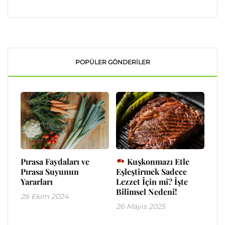
POPÜLER GÖNDERILER
Pırasa Faydaları ve
Kuşkonmazı Etle
Pırasa Suyunun
Eşleştirmek Sadece
Yararları
Lezzet İçin mi? İşte
Bilimsel Nedeni!
26 Ekim 2024
26 Mayıs 2025