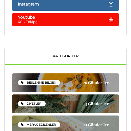
Instagram
Youtube
48K Takipçi
KATEGORILER
26 Gönderiler
BESLENME BILGISI
5 Gönderiler
DIYETLER
21 Gönderiler
MERAK EDILENLER