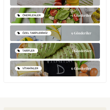
5 Gönderiler
ÖNERILENLER
9 Gönderiler
ÖZEL TARIFLERIMIZ
1 Gönderiler
TARIFLER
6 Gönderiler
VITAMINLER