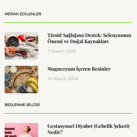
MERAK EDILENLER
Tiroid Sağlığına Destek: Selenyumun
Önemi ve Doğal Kaynakları
7 Kasım 2025
Magnezyum İçeren Besinler
14 Kasım 2024
BESLENME BILGISI
Gestasyonel Diyabet (Gebelik Şekeri)
Nedir?