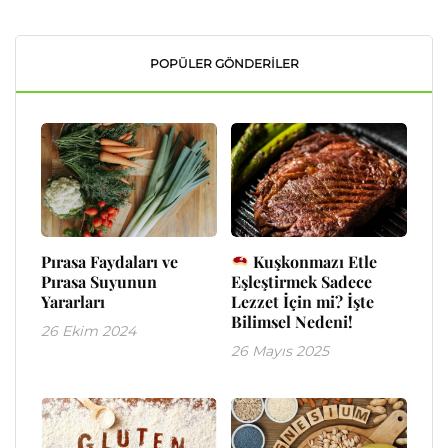
POPÜLER GÖNDERILER
Pırasa Faydaları ve
Kuşkonmazı Etle
Pırasa Suyunun
Eşleştirmek Sadece
Yararları
Lezzet İçin mi? İşte
Bilimsel Nedeni!
26 Ekim 2024
26 Mayıs 2025