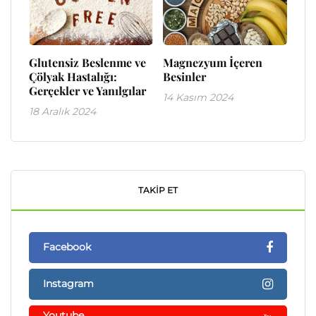
Glutensiz Beslenme ve
Magnezyum İçeren
Çölyak Hastalığı:
Besinler
Gerçekler ve Yanılgılar
14 Kasım 2024
18 Aralık 2024
TAKIP ET
Facebook
Instagram
Youtube