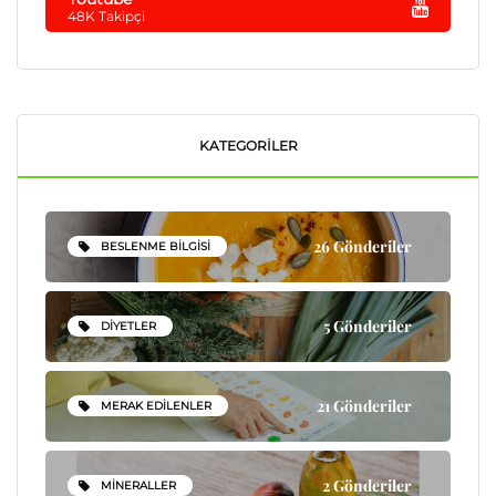
48K Takipçi
KATEGORILER
26 Gönderiler
BESLENME BILGISI
5 Gönderiler
DIYETLER
21 Gönderiler
MERAK EDILENLER
2 Gönderiler
MINERALLER