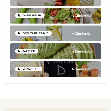
5 Gönderiler
ÖNERILENLER
9 Gönderiler
ÖZEL TARIFLERIMIZ
1 Gönderiler
TARIFLER
6 Gönderiler
VITAMINLER