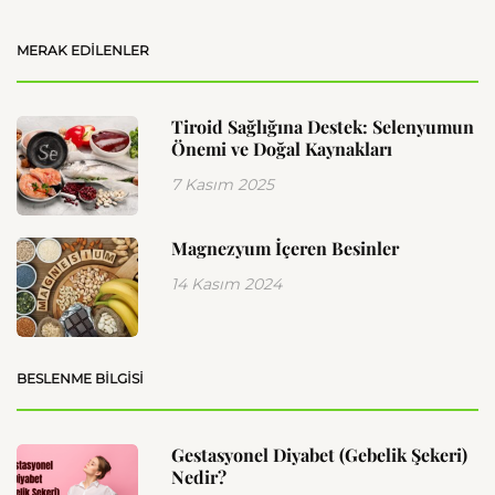
MERAK EDILENLER
Tiroid Sağlığına Destek: Selenyumun
Önemi ve Doğal Kaynakları
7 Kasım 2025
Magnezyum İçeren Besinler
14 Kasım 2024
BESLENME BILGISI
Gestasyonel Diyabet (Gebelik Şekeri)
Nedir?