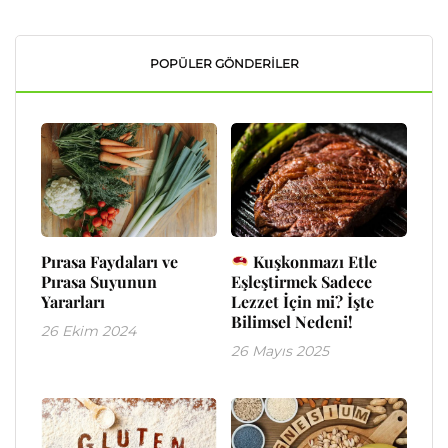
POPÜLER GÖNDERILER
Pırasa Faydaları ve
Kuşkonmazı Etle
Pırasa Suyunun
Eşleştirmek Sadece
Yararları
Lezzet İçin mi? İşte
Bilimsel Nedeni!
26 Ekim 2024
26 Mayıs 2025