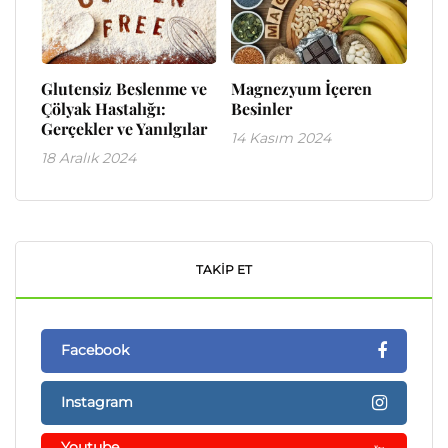
Glutensiz Beslenme ve
Magnezyum İçeren
Çölyak Hastalığı:
Besinler
Gerçekler ve Yanılgılar
14 Kasım 2024
18 Aralık 2024
TAKIP ET
Facebook
Instagram
Youtube