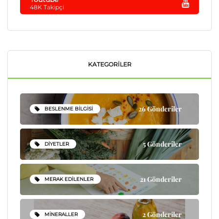
48K Takipçi
KATEGORILER
26 Gönderiler
BESLENME BILGISI
5 Gönderiler
DIYETLER
21 Gönderiler
MERAK EDILENLER
2 Gönderiler
MINERALLER