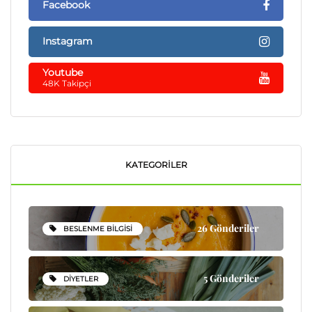
Facebook
Instagram
Youtube
48K Takipçi
KATEGORILER
26 Gönderiler
BESLENME BILGISI
5 Gönderiler
DIYETLER