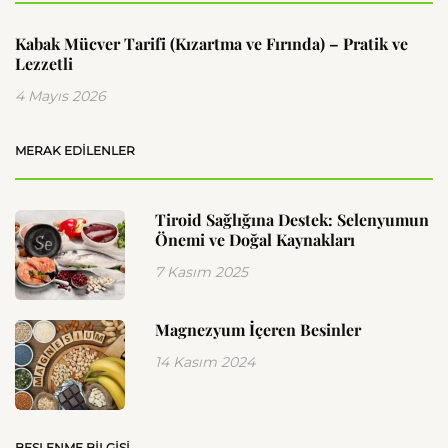
Kabak Mücver Tarifi (Kızartma ve Fırında) – Pratik ve
Lezzetli
4 Mayıs 2026
MERAK EDILENLER
Tiroid Sağlığına Destek: Selenyumun
Önemi ve Doğal Kaynakları
7 Kasım 2025
Magnezyum İçeren Besinler
14 Kasım 2024
BESLENME BILGISI