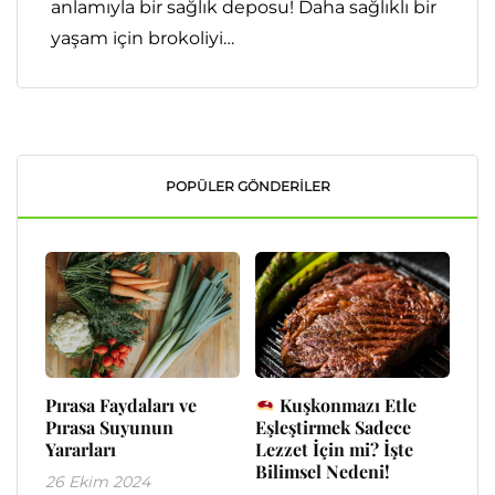
anlamıyla bir sağlık deposu! Daha sağlıklı bir
yaşam için brokoliyi…
POPÜLER GÖNDERILER
Pırasa Faydaları ve
Kuşkonmazı Etle
Pırasa Suyunun
Eşleştirmek Sadece
Yararları
Lezzet İçin mi? İşte
Bilimsel Nedeni!
26 Ekim 2024