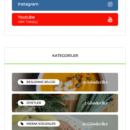
Instagram
Youtube
48K Takipçi
KATEGORILER
26 Gönderiler
BESLENME BILGISI
5 Gönderiler
DIYETLER
20 Gönderiler
MERAK EDILENLER