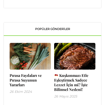
POPÜLER GÖNDERILER
Pırasa Faydaları ve
Kuşkonmazı Etle
Pırasa Suyunun
Eşleştirmek Sadece
Yararları
Lezzet İçin mi? İşte
Bilimsel Nedeni!
26 Ekim 2024
26 Mayıs 2025