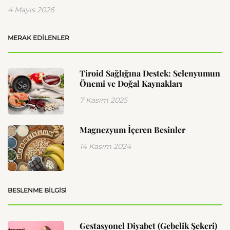
4 Mayıs 2026
MERAK EDILENLER
Tiroid Sağlığına Destek: Selenyumun
Önemi ve Doğal Kaynakları
7 Kasım 2025
Magnezyum İçeren Besinler
14 Kasım 2024
BESLENME BILGISI
Gestasyonel Diyabet (Gebelik Şekeri)