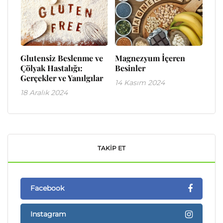
Glutensiz Beslenme ve
Magnezyum İçeren
Çölyak Hastalığı:
Besinler
Gerçekler ve Yanılgılar
14 Kasım 2024
18 Aralık 2024
TAKIP ET
Facebook
Instagram