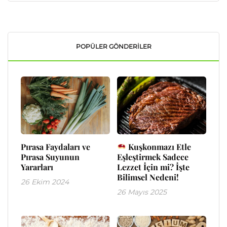
POPÜLER GÖNDERILER
Pırasa Faydaları ve
Kuşkonmazı Etle
Pırasa Suyunun
Eşleştirmek Sadece
Yararları
Lezzet İçin mi? İşte
Bilimsel Nedeni!
26 Ekim 2024
26 Mayıs 2025