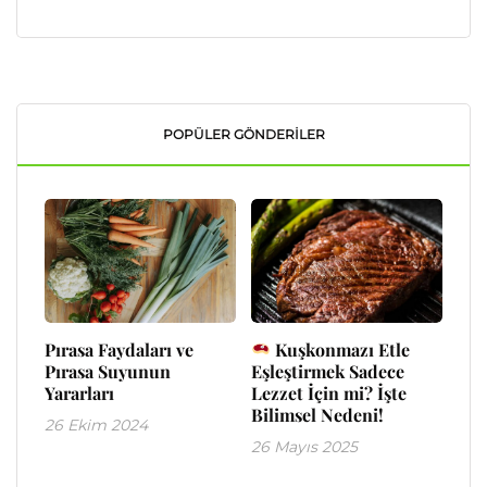
POPÜLER GÖNDERILER
Pırasa Faydaları ve
Kuşkonmazı Etle
Pırasa Suyunun
Eşleştirmek Sadece
Yararları
Lezzet İçin mi? İşte
Bilimsel Nedeni!
26 Ekim 2024
26 Mayıs 2025