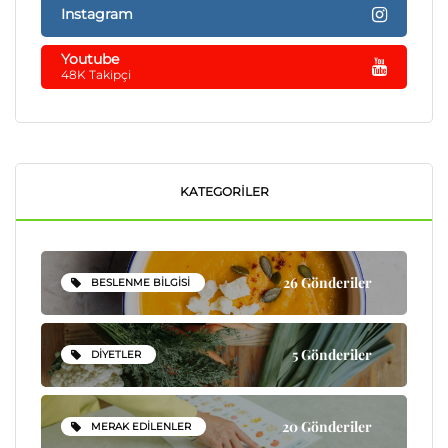
Instagram
Youtube
48K Takipçi
KATEGORILER
26 Gönderiler
BESLENME BILGISI
5 Gönderiler
DIYETLER
20 Gönderiler
MERAK EDILENLER