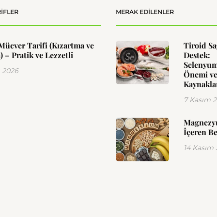
IFLER
MERAK EDILENLER
Mücver Tarifi (Kızartma ve
Tiroid Sa
) – Pratik ve Lezzetli
Destek:
Selenyu
 2026
Önemi ve
Kaynakla
7 Kasım 
Magnez
İçeren Be
14 Kasım