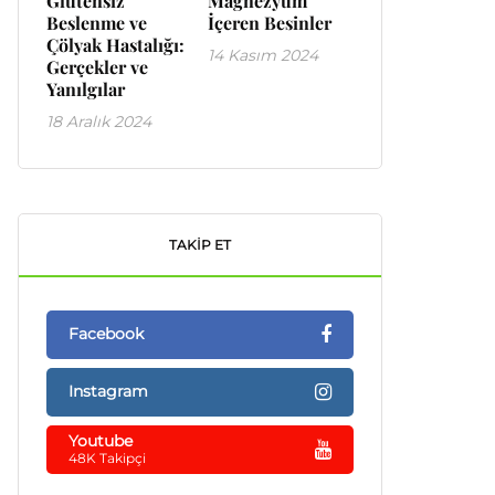
Glutensiz
Magnezyum
Beslenme ve
İçeren Besinler
Çölyak Hastalığı:
14 Kasım 2024
Gerçekler ve
Yanılgılar
18 Aralık 2024
TAKIP ET
Facebook
Instagram
Youtube
48K Takipçi