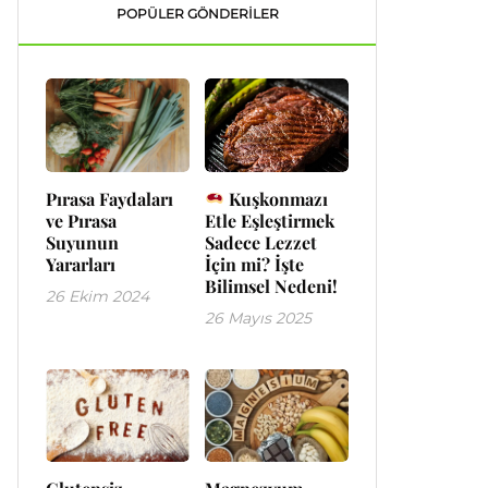
POPÜLER GÖNDERILER
Pırasa Faydaları
Kuşkonmazı
ve Pırasa
Etle Eşleştirmek
Suyunun
Sadece Lezzet
Yararları
İçin mi? İşte
Bilimsel Nedeni!
26 Ekim 2024
26 Mayıs 2025