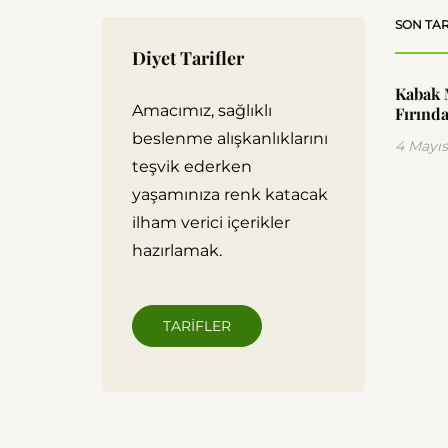
SON TAR
Diyet Tarifler
Kabak 
Amacımız, sağlıklı
Fırında
beslenme alışkanlıklarını
4 Mayıs
teşvik ederken
yaşamınıza renk katacak
ilham verici içerikler
hazırlamak.
TARIFLER