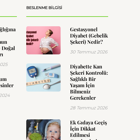
BESLENME BILGISI
ğlığına
Gestasyonel
Diyabet (Gebelik
mun
Şekeri) Nedir?
 Doğal
30 Temmuz 2026
rı
2025
Diyabette Kan
Şekeri Kontrolü:
yum
Sağlıklı Bir
sinler
Yaşam İçin
Bilmeniz
 2024
Gerekenler
28 Temmuz 2026
Ek Gıdaya Geçiş
İçin Dikkat
Edilmesi