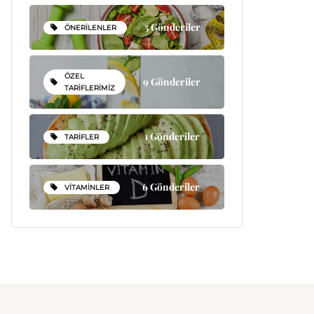
5 Gönderiler
ÖNERILENLER
ÖZEL
9 Gönderiler
TARIFLERIMIZ
1 Gönderiler
TARIFLER
6 Gönderiler
VITAMINLER