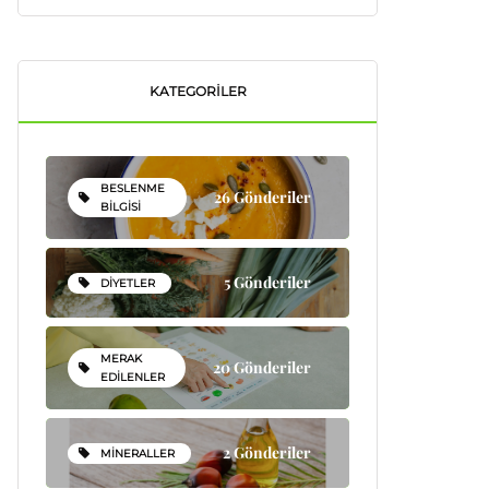
KATEGORILER
BESLENME
26 Gönderiler
BILGISI
5 Gönderiler
DIYETLER
MERAK
20 Gönderiler
EDILENLER
2 Gönderiler
MINERALLER