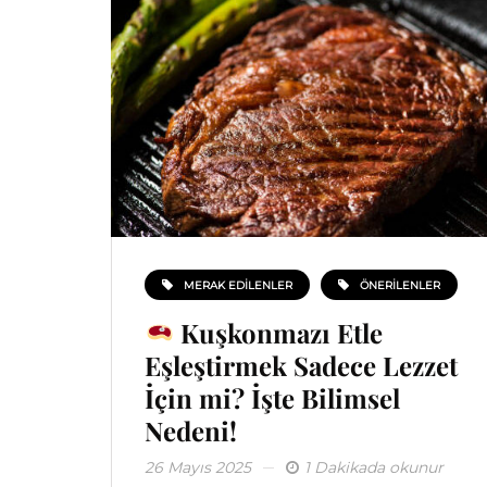
MERAK EDILENLER
ÖNERILENLER
Kuşkonmazı Etle
Eşleştirmek Sadece Lezzet
İçin mi? İşte Bilimsel
Nedeni!
26 Mayıs 2025
1 Dakikada okunur