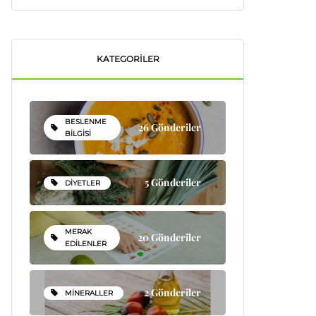
KATEGORILER
BESLENME
26 Gönderiler
BILGISI
5 Gönderiler
DIYETLER
MERAK
20 Gönderiler
EDILENLER
2 Gönderiler
MINERALLER