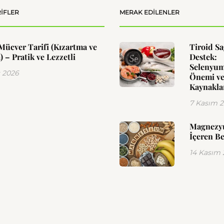
IFLER
MERAK EDILENLER
Mücver Tarifi (Kızartma ve
Tiroid Sa
) – Pratik ve Lezzetli
Destek:
Selenyu
 2026
Önemi ve
Kaynakla
7 Kasım 
Magnez
İçeren Be
14 Kasım