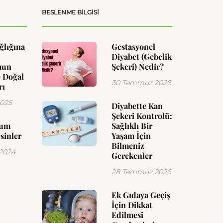
BESLENME BILGISI
ğlığına
Gestasyonel
Diyabet (Gebelik
mun
Şekeri) Nedir?
 Doğal
30 Temmuz 2026
rı
2025
Diyabette Kan
Şekeri Kontrolü:
yum
Sağlıklı Bir
sinler
Yaşam İçin
Bilmeniz
 2024
Gerekenler
28 Temmuz 2026
Ek Gıdaya Geçiş
İçin Dikkat
Edilmesi