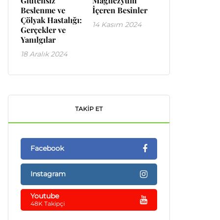
Glutensiz
Magnezyum
Beslenme ve
İçeren Besinler
Çölyak Hastalığı:
14 Kasım 2024
Gerçekler ve
Yanılgılar
18 Aralık 2024
TAKIP ET
Facebook
Instagram
Youtube
48K Takipçi