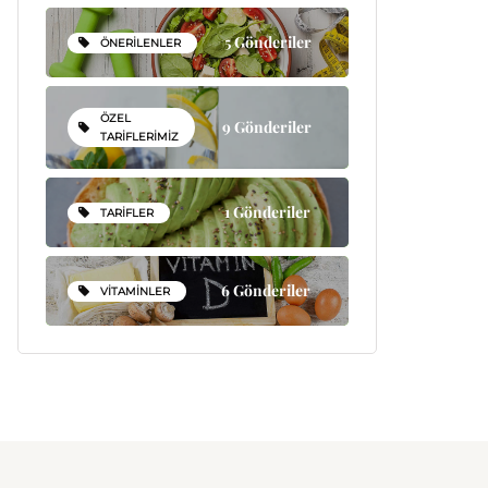
5 Gönderiler
ÖNERILENLER
ÖZEL
9 Gönderiler
TARIFLERIMIZ
1 Gönderiler
TARIFLER
6 Gönderiler
VITAMINLER