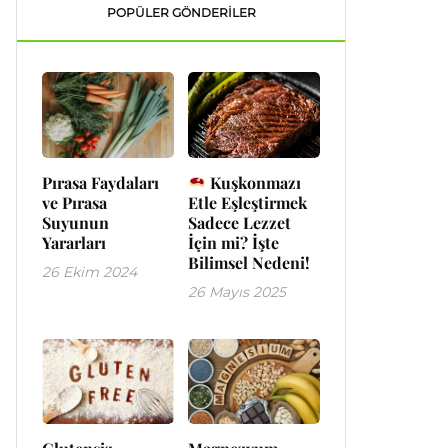
POPÜLER GÖNDERILER
Pırasa Faydaları
Kuşkonmazı
ve Pırasa
Etle Eşleştirmek
Suyunun
Sadece Lezzet
Yararları
İçin mi? İşte
Bilimsel Nedeni!
26 Ekim 2024
26 Mayıs 2025