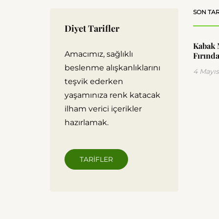
SON TAR
Diyet Tarifler
Kabak 
Amacımız, sağlıklı
Fırında
beslenme alışkanlıklarını
4 Mayıs
teşvik ederken
yaşamınıza renk katacak
ilham verici içerikler
hazırlamak.
TARIFLER