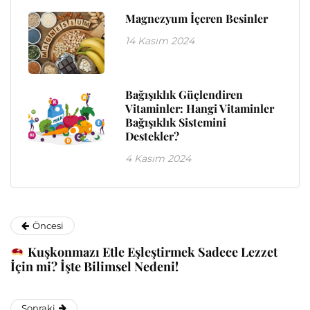
Magnezyum İçeren Besinler
14 Kasım 2024
Bağışıklık Güçlendiren
Vitaminler: Hangi Vitaminler
Bağışıklık Sistemini
Destekler?
4 Kasım 2024
Öncesi
Kuşkonmazı Etle Eşleştirmek Sadece Lezzet
İçin mi? İşte Bilimsel Nedeni!
Sonraki