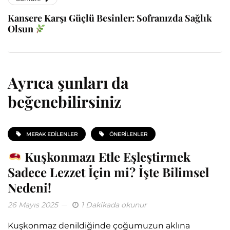
Kansere Karşı Güçlü Besinler: Sofranızda Sağlık
Olsun
Ayrıca şunları da
beğenebilirsiniz
MERAK EDILENLER
ÖNERILENLER
Kuşkonmazı Etle Eşleştirmek
Sadece Lezzet İçin mi? İşte Bilimsel
Nedeni!
26 Mayıs 2025
1 Dakikada okunur
Kuşkonmaz denildiğinde çoğumuzun aklına