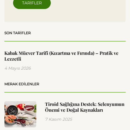
TARIFLER
SON TARIFLER
Kabak Mücver Tarifi (Kızartma ve Fırında) – Pratik ve
Lezzetli
4 Mayıs 2026
MERAK EDILENLER
Tiroid Sağlığına Destek: Selenyumun
Önemi ve Doğal Kaynakları
7 Kasım 2025