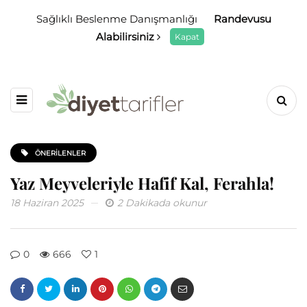
Sağlıklı Beslenme Danışmanlığı
Randevusu
Alabilirsiniz
Kapat
ÖNERILENLER
Yaz Meyveleriyle Hafif Kal, Ferahla!
18 Haziran 2025
2 Dakikada okunur
0
666
1