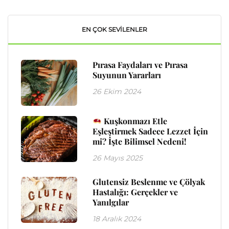
EN ÇOK SEVILENLER
Pırasa Faydaları ve Pırasa
Suyunun Yararları
26 Ekim 2024
Kuşkonmazı Etle
Eşleştirmek Sadece Lezzet İçin
mi? İşte Bilimsel Nedeni!
26 Mayıs 2025
Glutensiz Beslenme ve Çölyak
Hastalığı: Gerçekler ve
Yanılgılar
18 Aralık 2024