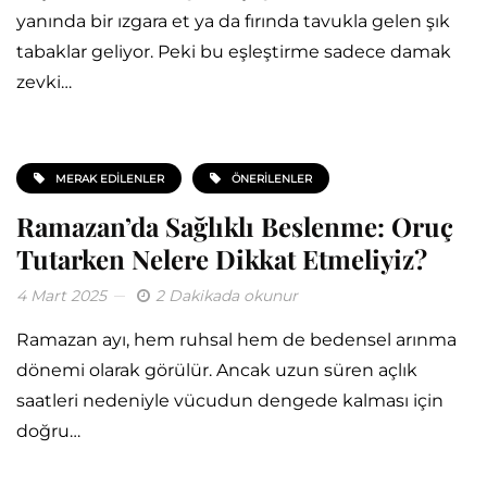
yanında bir ızgara et ya da fırında tavukla gelen şık
tabaklar geliyor. Peki bu eşleştirme sadece damak
zevki…
MERAK EDILENLER
ÖNERILENLER
Ramazan’da Sağlıklı Beslenme: Oruç
Tutarken Nelere Dikkat Etmeliyiz?
4 Mart 2025
2 Dakikada okunur
Ramazan ayı, hem ruhsal hem de bedensel arınma
dönemi olarak görülür. Ancak uzun süren açlık
saatleri nedeniyle vücudun dengede kalması için
doğru…