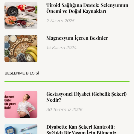
Tiroid Sağlığına Destek: Selenyumun
Önemi ve Doğal Kaynakları
7 Kasım 2025
Magnezyum İçeren Besinler
14 Kasım 2024
BESLENME BILGISI
Gestasyonel Diyabet (Gebelik Şekeri)
Nedir?
30 Temmuz 2026
Diyabette Kan Şekeri Kontrolü:
Sağlıklı Bir Yaşam İçin Bilmeniz