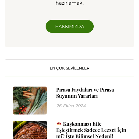
hazırlamak.
HAKKIMIZDA
EN ÇOK SEVILENLER
Pırasa Faydaları ve Pırasa
Suyunun Yararları
26 Ekim 2024
Kuşkonmazı Etle
Eşleştirmek Sadece Lezzet İçin
mi? İşte Bilimsel Nedeni!