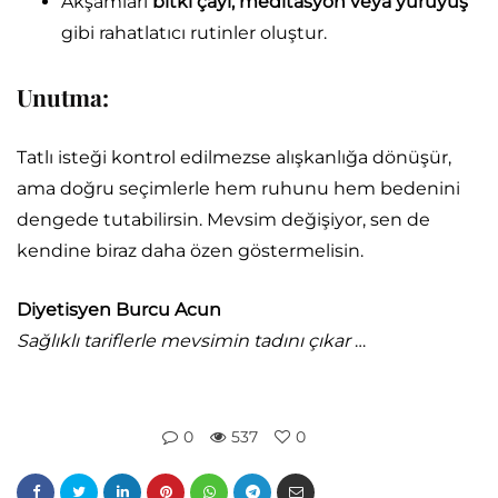
Akşamları
bitki çayı, meditasyon veya yürüyüş
gibi rahatlatıcı rutinler oluştur.
Unutma:
Tatlı isteği kontrol edilmezse alışkanlığa dönüşür,
ama doğru seçimlerle hem ruhunu hem bedenini
dengede tutabilirsin. Mevsim değişiyor, sen de
kendine biraz daha özen göstermelisin.
Diyetisyen Burcu Acun
Sağlıklı tariflerle mevsimin tadını çıkar
…
0
537
0