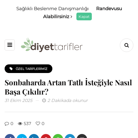
Sağlıklı Beslenme Danışmanlığı
Randevusu
Alabilirsiniz
Kapat
ÖZEL TARIFLERIMIZ
Sonbaharda Artan Tatlı İsteğiyle Nasıl
Başa Çıkılır?
31 Ekim 2025
2 Dakikada okunur
0
537
0