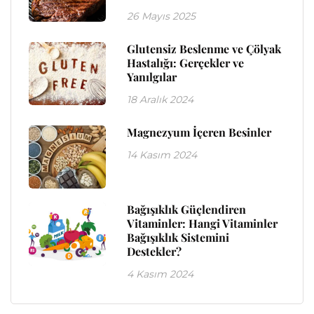
26 Mayıs 2025
Glutensiz Beslenme ve Çölyak
Hastalığı: Gerçekler ve
Yanılgılar
18 Aralık 2024
Magnezyum İçeren Besinler
14 Kasım 2024
Bağışıklık Güçlendiren
Vitaminler: Hangi Vitaminler
Bağışıklık Sistemini
Destekler?
4 Kasım 2024